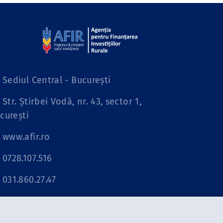
Sediul Central - București
Str. Știrbei Vodă, nr. 43, sector 1,
curești
www.afir.ro
0728.107.516
031.860.27.47
relatii.publice@afir.ro