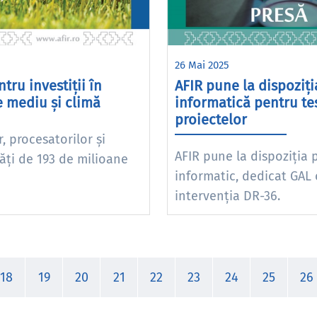
26 Mai 2025
tru investiții în
AFIR pune la dispoziți
e mediu și climă
informatică pentru te
proiectelor
r, procesatorilor și
AFIR pune la dispoziția 
lăți de 193 de milioane
informatic, dedicat GAL 
intervenția DR-36.
18
19
20
21
22
23
24
25
26