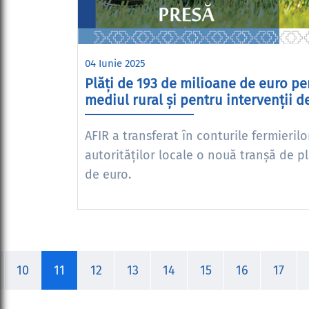
04 Iunie 2025
Plăți de 193 de milioane de euro pen
mediul rural și pentru intervenții d
AFIR a transferat în conturile fermierilo
autorităților locale o nouă tranșă de p
de euro.
10
11
12
13
14
15
16
17