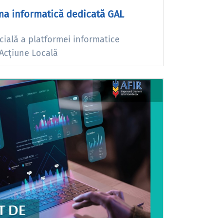
ma informatică dedicată GAL
cială a platformei informatice
 Acțiune Locală