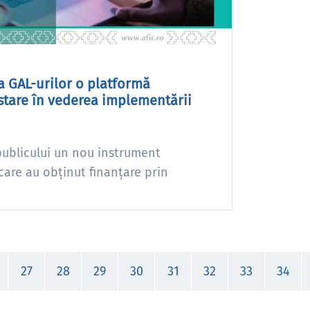
a GAL-urilor o platformă
stare în vederea implementării
publicului un nou instrument
care au obținut finanțare prin
27
28
29
30
31
32
33
34