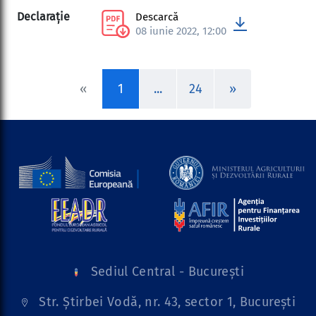
Descarcă
08 iunie 2022, 12:00
«
1
...
24
»
Sediul Central - București
Str. Știrbei Vodă, nr. 43, sector 1, București