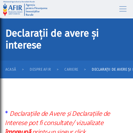
Declarații de avere și
interese
ACASĂ
DESPRE AFIR
CARIERE
DECLARAȚII DE AVERE ȘI
*
Declarațiile de Avere și Declarațiile de
Interese pot fi consultate/ vizualizate
împreună
printr-un singur click