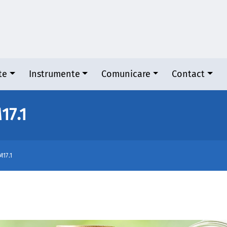
te
Instrumente
Comunicare
Contact
17.1
M17.1