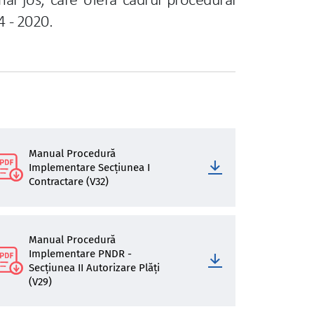
 mai jos, care oferă cadrul procedural
4 - 2020.
Manual Procedură
Implementare Secțiunea I
Contractare (V32)
Manual Procedură
Implementare PNDR -
Secțiunea II Autorizare Plăți
(V29)