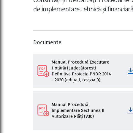
Consultați și descărcați Procedurile 
de
implementare
tehnică și financia
Documente
Manual Procedură Executare
Hotărâri Judecătorești
Definitive Proiecte PNDR 2014
- 2020 (ediția I, revizia 0)
Manual Procedură
Implementare Secțiunea II
Autorizare Plăți (V30)