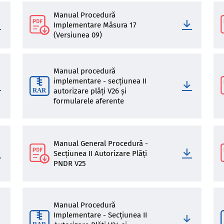
Manual Procedură
Implementare Măsura 17
(Versiunea 09)
Manual procedură
implementare - secțiunea II
autorizare plăți V26 și
formularele aferente
Manual General Procedură -
Secțiunea II Autorizare Plăți
PNDR V25
Manual Procedură
Implementare - Secțiunea II