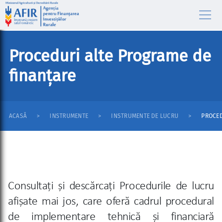
Proceduri alte Programe de
finanțare
ACASĂ
INSTRUMENTE
INSTRUMENTE DE LUCRU
PROCED
Consultați și descărcați Procedurile de lucru
afișate mai jos, care oferă cadrul procedural
de implementare tehnică și financiară