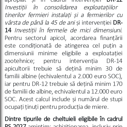
apropiat și în cadrul intervenției
DR-12
Investiții în consolidarea exploatațiilor
tinerilor fermieri instalați și a fermierilor cu
vârsta de până la 45 de ani
și intervenției
DR-
14
Investiții în fermele de mici dimensiuni
.
P
entru sectorul apicol, acordarea finanțării
este condiționată de atingerea cel puțin a
dimensiunii minime eligibile a exploatației
zootehnice; pentru intervenția DR-14
apicultorii trebuie să dețină minim 30 de
familii albine (echivalentul a 2.000 euro SOC),
iar pentru DR-12 trebuie să dețină minim 170
de familii de albine, echivalentul a 12.000 euro
SOC. Acest calcul include și numărul de stupi
ocupați
ținuți pentru producția de miere.
Dintre tipurile de cheltuieli eligibile
în cadrul