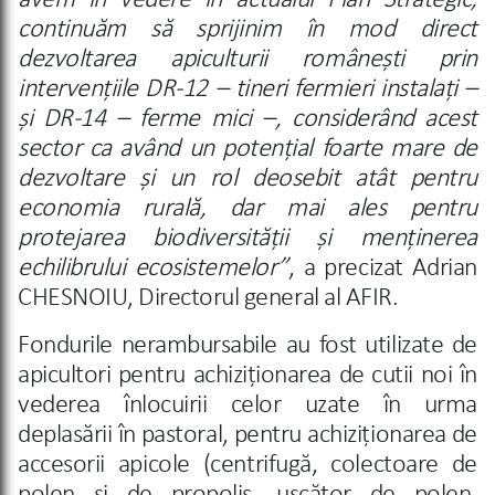
avem în vedere în actualul Plan Strategic,
continuăm să sprijinim în mod direct
dezvoltarea apiculturii românești prin
intervențiile DR-12 – tineri fermieri instalați –
și DR-14 – ferme mici –, considerând acest
sector ca având un potențial foarte mare de
dezvoltare și un rol deosebit atât pentru
economia rurală, dar mai ales pentru
protejarea biodiversității și menținerea
echilibrului ecosistemelor”
, a precizat Adrian
CHESNOIU, Directorul general al AFIR.
Fondurile nerambursabile au fost utilizate de
apicultori pentru achiziționarea de cutii noi în
vederea înlocuirii celor uzate în urma
deplasării în pastoral, pentru achiziționarea de
accesorii apicole (centrifugă, colectoare de