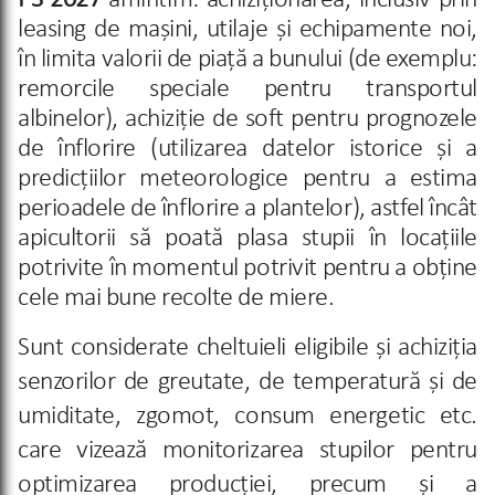
PS 2027
amintim:
a
chiziționarea, inclusiv prin
leasing de mașini, utilaje și echipamente noi,
în limita valorii de piață a bunului (de exemplu:
remorcile speciale pentru transportul
albine
lor), achiziție de soft pentru prognozele
de înflorire (utilizarea datelor istorice și a
predicțiilor meteorologice pentru a estima
perioadele de înflorire a plantelor), astfel încât
apicultorii să poată plasa stupii în locațiile
potrivite în momentul potrivit pentru a obține
cele mai bune recolte de miere.
Sunt considerate cheltuieli eligibile și achiziția
senzorilor de greutate, de temperatură şi de
umiditate, zgomot, consum energetic etc.
care vizează monitorizarea stupilor pentru
optimizarea producției, precum și a