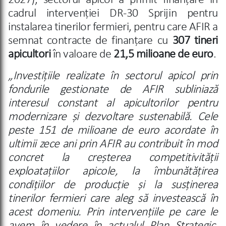
2027), sectorul apicol a primit finanțare în
cadrul intervenției DR-30 Sprijin pentru
instalarea tinerilor fermieri, pentru care AFIR a
semnat contracte de finanțare cu
307 tineri
apicultori
în valoare de
21,5 milioane de euro
.
„Investițiile realizate în sectorul apicol prin
fondurile gestionate de AFIR subliniază
interesul constant al apicultorilor pentru
modernizare și dezvoltare sustenabilă. Cele
peste 151 de milioane de euro acordate în
ultimii zece ani prin AFIR au contribuit în mod
concret la creșterea competitivității
exploatațiilor apicole, la îmbunătățirea
condițiilor de producție și la susținerea
tinerilor fermieri care aleg să investească în
acest domeniu. Prin intervențiile pe care le