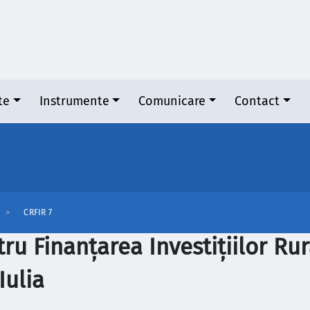
te
Instrumente
Comunicare
Contact
CRFIR 7
ru Finanțarea Investițiilor Rur
Iulia