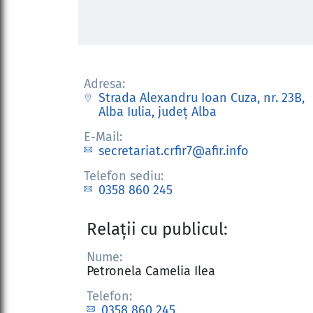
Adresa:
Strada Alexandru Ioan Cuza, nr. 23B,
Alba Iulia, judeţ Alba
E-Mail:
secretariat.crfir7@afir.info
Telefon sediu:
0358 860 245
Relații cu publicul:
Nume:
Petronela Camelia Ilea
Telefon:
0358 860 245