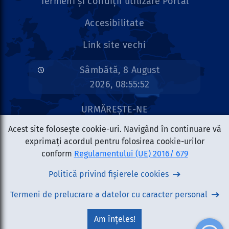
Termeni și condiții utilizare Portal
Accesibilitate
Link site vechi
Sâmbătă, 8 August
2026, 08:55:52
URMĂREȘTE-NE
Acest site folosește cookie-uri. Navigând în continuare vă
exprimați acordul pentru folosirea cookie-urilor
conform
Regulamentului (UE) 2016/ 679
Politică privind fișierele cookies
Copyright © 2026 AFIR - Toate drepturile rezervate.
Informațiile și documentele furnizate în acest portal web
Termeni de prelucrare a datelor cu caracter personal
sunt distribuite GRATUIT și nu sunt destinate comercializării.
Acest portal web nu reprezintă poziția oficială a Comisiei
Europene. Întreaga responsabilitate referitoare la
Am înțeles!
corectitudinea și coerența acestor informații aparține celor