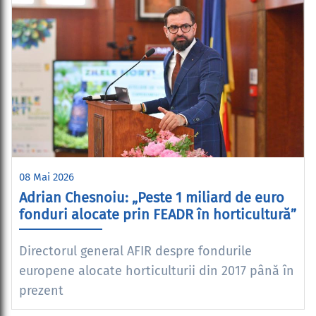
08 Mai 2026
Adrian Chesnoiu: „Peste 1 miliard de euro
fonduri alocate prin FEADR în horticultură”
Directorul general AFIR despre fondurile
europene alocate horticulturii din 2017 până în
prezent